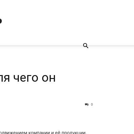
ь
ля чего он
0
родвижением компании и её продукции,