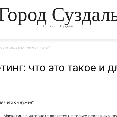
Город Суздал
Портал о Суздале
о это такое и для чего он нужен?
инг: что это такое и д
Маркетинг в интернете является не только рекламным п