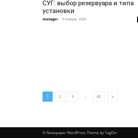
СУГ: выбор резервуара и типа
установки
manager
-
9 января, 2026
...
1
2
3
45
© Newspaper WordPress Theme by TagDiv