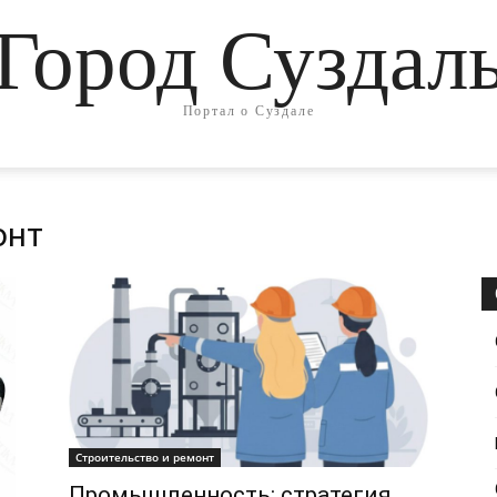
Город Суздал
Портал о Суздале
онт
Строительство и ремонт
Промышленность: стратегия