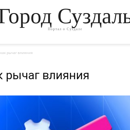
Город Суздал
Портал о Суздале
 как рычаг влияния
 рычаг влияния