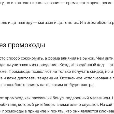
у, но и контекст использования — время, категорию, регион
тель ищет выгоду — магазин ищет отклик. И в этом обмене
рез промокоды
то способ сэкономить, а форма влияния на рынок. Чем акт
ены учитывать их поведение. Каждый введённый код — это 
иже. Промокоды позволяют не только получать скидки, но и
та и даже диктовать тенденции. Осознанное использование
 способного влиять на то, каким он будет завтра.
 промокод как пассивный бонус, подаренный магазином. Но
ребителя, который ритейлеры внимательно слушают. На сай
ы промокоды в принципе и понять, что они являются ключе