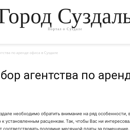
Город Суздал
Портал о Суздале
тства по аренде офиса в Суздале
ор агентства по аренд
здале необходимо обратить внимание на ряд особенности, в
к установленным расценкам. Так, чтобы Вас ни интересова
т соответствовать половине месячной платы за помещение.