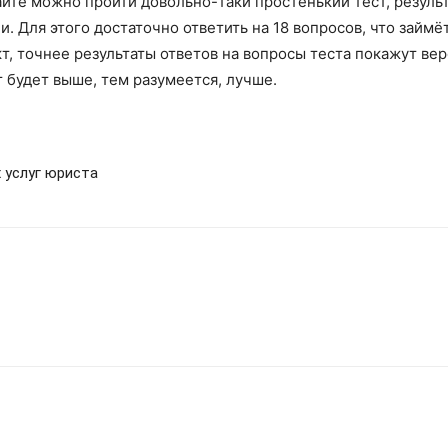
йте можно пройти довольно-таки простенький тест, резуль
. Для этого достаточно ответить на 18 вопросов, что займё
т, точнее результаты ответов на вопросы теста покажут ве
 будет выше, тем разумеется, лучше.
 услуг юриста