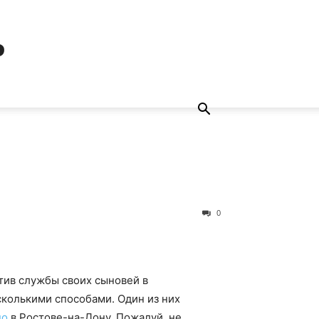
ь
0
тив службы своих сыновей в
колькими способами. Один из них
но
в Ростове-на-Дону. Пожалуй, не