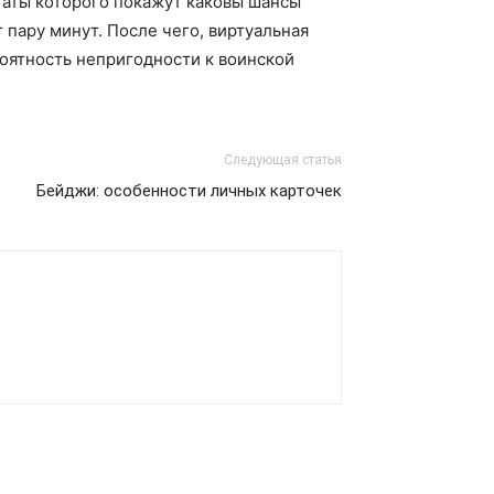
таты которого покажут каковы шансы
т пару минут. После чего, виртуальная
роятность непригодности к воинской
Следующая статья
Бейджи: особенности личных карточек