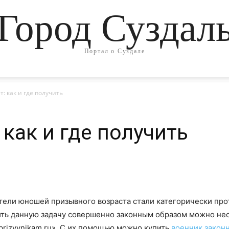
Город Суздал
Портал о Суздале
: как и где получить
как и где получить
тели юношей призывного возраста стали категорически про
ть данную задачу совершенно законным образом можно нес
prizyvnikam.ru». С их помощью можно купить
военник закон