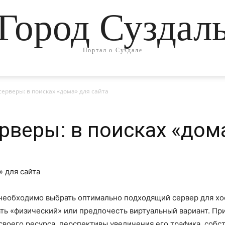
Город Суздал
Портал о Суздале
ерверы: в поисках «дома» для сайта
рверы: в поисках «дома
 необходимо выбрать оптимально подходящий сервер для хо
ать «физический» или предпочесть виртуальный вариант. Пр
воего ресурса, перспективы увеличения его трафика, соб