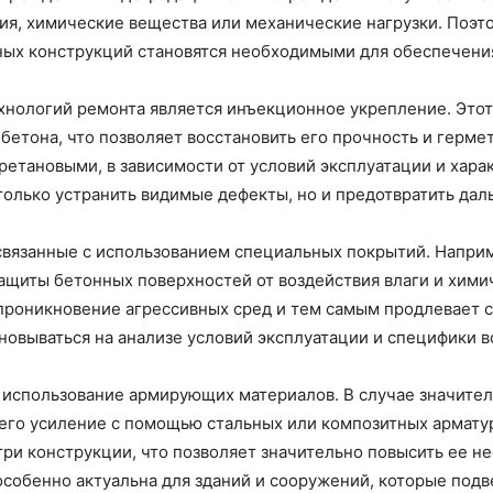
вия, химические вещества или механические нагрузки. Поэт
ых конструкций становятся необходимыми для обеспечения
хнологий ремонта является инъекционное укрепление. Этот
бетона, что позволяет восстановить его прочность и герм
уретановыми, в зависимости от условий эксплуатации и ха
только устранить видимые дефекты, но и предотвратить да
, связанные с использованием специальных покрытий. Напр
ащиты бетонных поверхностей от воздействия влаги и хими
проникновение агрессивных сред и тем самым продлевает 
новываться на анализе условий эксплуатации и специфики в
 использование армирующих материалов. В случае значите
 его усиление с помощью стальных или композитных армату
утри конструкции, что позволяет значительно повысить ее 
собенно актуальна для зданий и сооружений, которые под