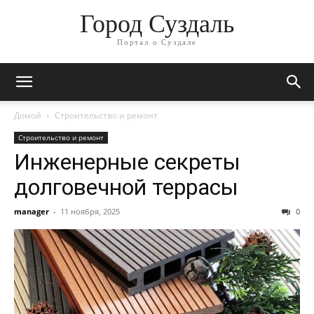
Город Суздаль
Портал о Суздале
Домой
Строительство и ремонт
Строительство и ремонт
Инженерные секреты
долговечной террасы
manager
-
11 ноября, 2025
0