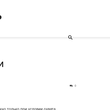
ь
и
0
но только при условии охвата