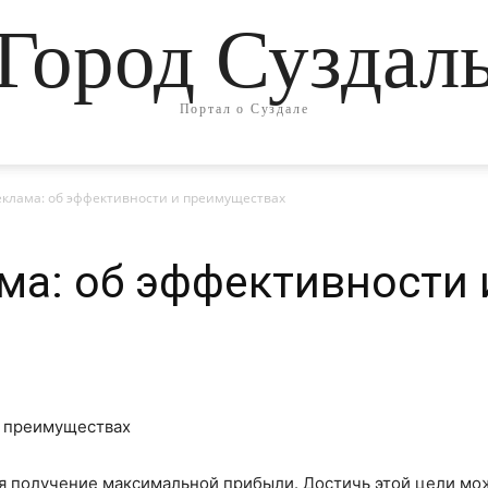
Город Суздал
Портал о Суздале
еклама: об эффективности и преимуществах
ма: об эффективности 
я получение максимальной прибыли. Достичь этой цели мож