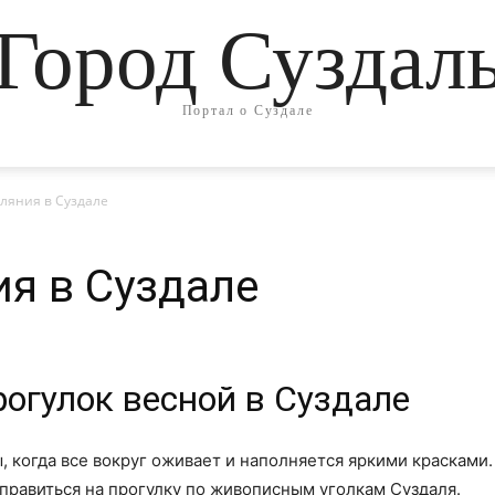
Город Суздал
Портал о Суздале
ляния в Суздале
ия в Суздале
огулок весной в Суздале
 когда все вокруг оживает и наполняется яркими красками.
правиться на прогулку по живописным уголкам Суздаля.