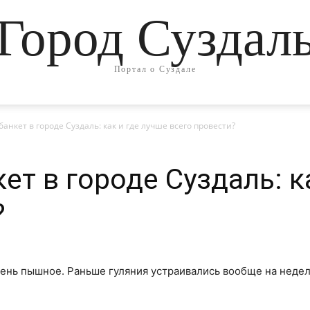
Город Суздал
Портал о Суздале
анкет в городе Суздаль: как и где лучше всего провести?
т в городе Суздаль: к
?
ень пышное. Раньше гуляния устраивались вообще на недел