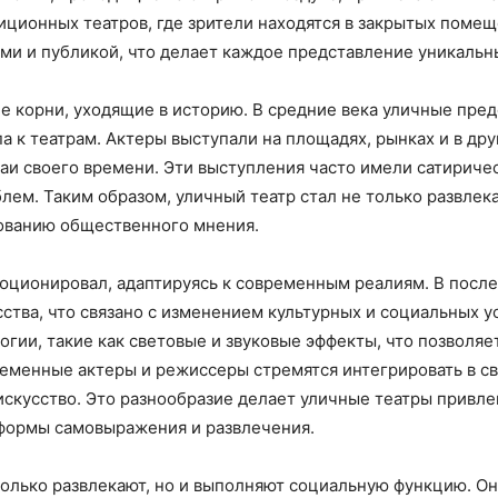
иционных театров, где зрители находятся в закрытых помещ
ми и публикой, что делает каждое представление уникаль
е корни, уходящие в историю. В средние века уличные пре
а к театрам. Актеры выступали на площадях, рынках и в др
аи своего времени. Эти выступления часто имели сатириче
лем. Таким образом, уличный театр стал не только развлек
ованию общественного мнения.
юционировал, адаптируясь к современным реалиям. В посл
сства, что связано с изменением культурных и социальных 
гии, такие как световые и звуковые эффекты, что позволяе
ременные актеры и режиссеры стремятся интегрировать в с
искусство. Это разнообразие делает уличные театры привл
формы самовыражения и развлечения.
только развлекают, но и выполняют социальную функцию. О