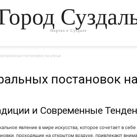
Город Суздал
Портал о Суздале
театральных постановок на улице
ральных постановок на
адиции и Современные Тенде
альное явление в мире искусства, которое сочетает в себе
ановки, проходящие на открытом воздухе, привлекают вним