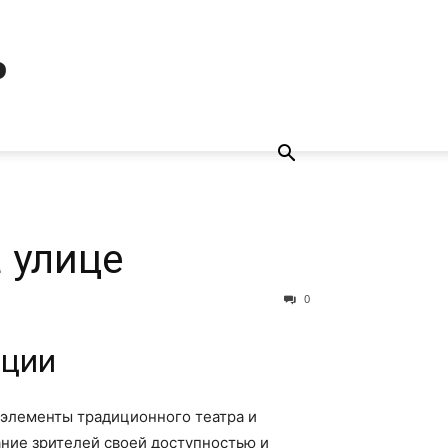
ь
 улице
0
нции
 элементы традиционного театра и
ание зрителей своей доступностью и