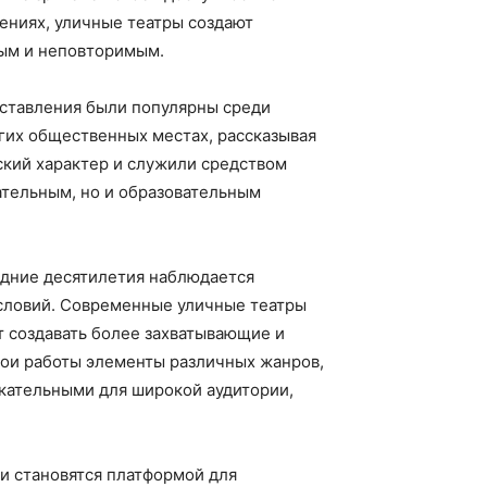
ениях, уличные театры создают
ным и неповторимым.
дставления были популярны среди
угих общественных местах, рассказывая
ский характер и служили средством
ательным, но и образовательным
едние десятилетия наблюдается
условий. Современные уличные театры
т создавать более захватывающие и
вои работы элементы различных жанров,
екательными для широкой аудитории,
ни становятся платформой для