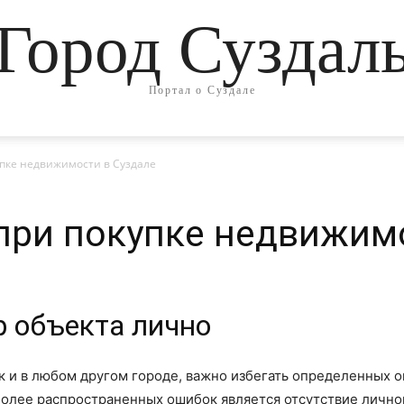
Город Суздал
Портал о Суздале
упке недвижимости в Суздале
при покупке недвижим
р объекта лично
к и в любом другом городе, важно избегать определенных о
олее распространенных ошибок является отсутствие лично