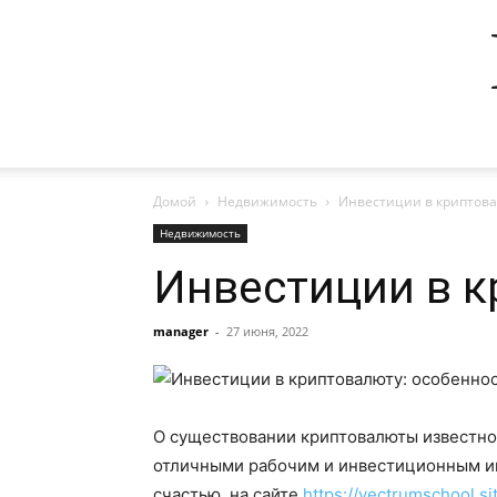
Домой
Недвижимость
Инвестиции в криптова
Недвижимость
Инвестиции в к
manager
-
27 июня, 2022
О существовании криптовалюты известно,
отличными рабочим и инвестиционным инс
счастью, на сайте
https://vectrumschool.si