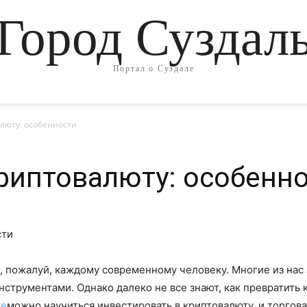
Город Суздал
Портал о Суздале
люту: особенности
риптовалюту: особенн
 пожалуй, каждому современному человеку. Многие из нас з
трументами. Однако далеко не все знают, как превратить 
te
можно научиться инвестировать в криптовалюту, и торгова