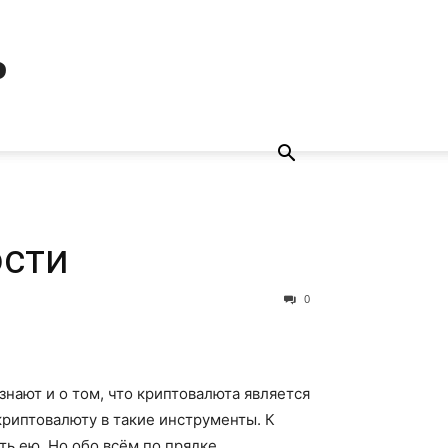
ь
ости
0
нают и о том, что криптовалюта является
криптовалюту в такие инструменты. К
ть ею. Но обо всём по прядке.