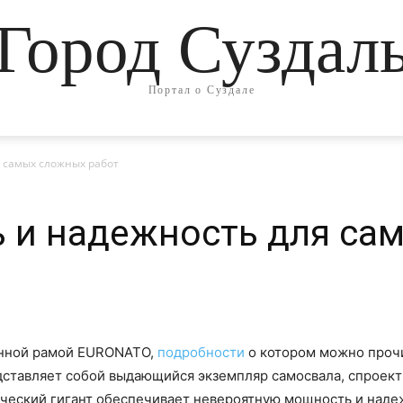
Город Суздал
Портал о Суздале
я самых сложных работ
ь и надежность для с
енной рамой EURONATO,
подробности
о котором можно проч
дставляет собой выдающийся экземпляр самосвала, спроект
ический гигант обеспечивает невероятную мощность и наде