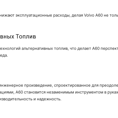
нижают эксплуатационные расходы, делая Volvo A60 не тол
ивных Топлив
технологий альтернативных топлив, что делает A60 перспе
еда.
о инженерное произведение, спроектированное для преодол
циями, A60 становится незаменимым инструментом в руках
изводительность и надежность.