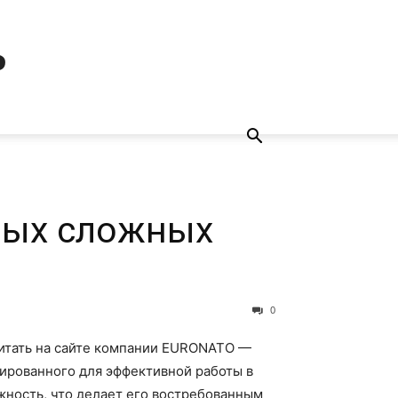
ь
амых сложных
0
итать на сайте компании EURONATO —
ированного для эффективной работы в
жность, что делает его востребованным