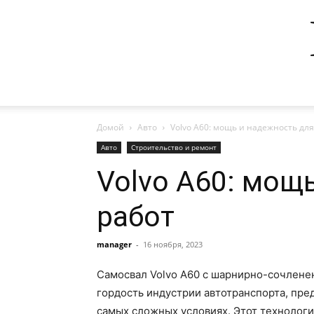
Домой
Авто
Volvo A60: мощь и надежность дл
Авто
Строительство и ремонт
Volvo A60: мощ
работ
manager
-
16 ноября, 2023
Самосвал Volvo A60 с шарнирно-сочлен
гордость индустрии автотранспорта, пре
самых сложных условиях. Этот технолог