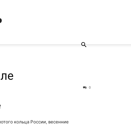
ь
але
0
е
лотого кольца России, весенние