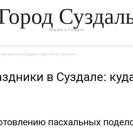
Город Суздал
Портал о Суздале
праздники в Суздале: куда пойти с детьми
здники в Суздале: куда
готовлению пасхальных подел