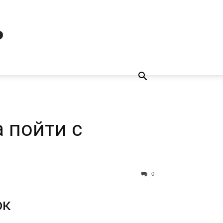
ь
 пойти с
0
ок