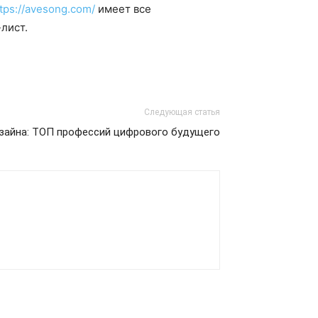
tps://avesong.com/
имеет все
лист.
Следующая статья
зайна: ТОП профессий цифрового будущего