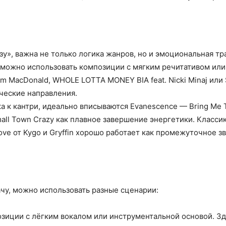
зу», важна не только логика жанров, но и эмоциональная т
, можно использовать композиции с мягким речитативом ил
 MacDonald, WHOLE LOTTA MONEY BIA feat. Nicki Minaj или S
ческие направления.
а к кантри, идеально вписываются Evanescence — Bring Me T
all Town Crazy как плавное завершение энергетики. Классика
ve от Kygo и Gryffin хорошо работает как промежуточное зв
чу, можно использовать разные сценарии:
зиции с лёгким вокалом или инструментальной основой. Зд