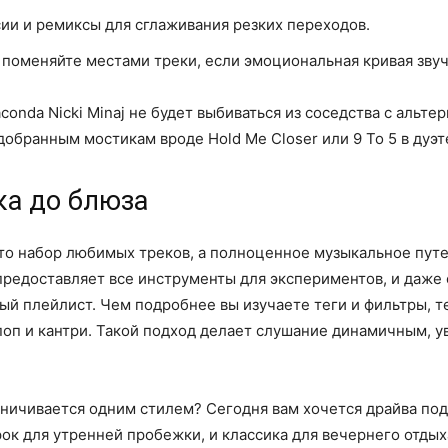
сии и ремиксы для сглаживания резких переходов.
поменяйте местами треки, если эмоциональная кривая звуч
conda Nicki Minaj не будет выбиваться из соседства с альте
бранным мостикам вроде Hold Me Closer или 9 To 5 в дуэте K
ка до блюза
то набор любимых треков, а полноценное музыкальное путе
предоставляет все инструменты для экспериментов, и даже
ый плейлист. Чем подробнее вы изучаете теги и фильтры, 
поп и кантри. Такой подход делает слушание динамичным, 
ичивается одним стилем? Сегодня вам хочется драйва под 
ок для утренней пробежки, и классика для вечернего отдых