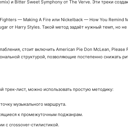
Remix) и Bitter Sweet Symphony от The Verve. Эти треки созд
 Fighters — Making A Fire или Nickelback — How You Remind
gar от Harry Styles. Такой метод задаёт нужный темп, но 
абления, стоит включить American Pie Don McLean, Please F
иональной структурой, позволяющие постепенно снижать ри
й трек-лист, можно использовать простую методику:
 точку музыкального маршрута.
осящиеся к промежуточным поджанрам.
и с crossover-стилистикой.