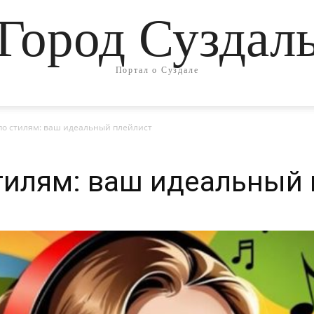
Город Суздал
Портал о Суздале
по стилям: ваш идеальный плейлист
тилям: ваш идеальный