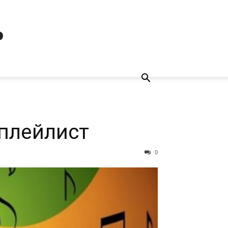
ь
 плейлист
0