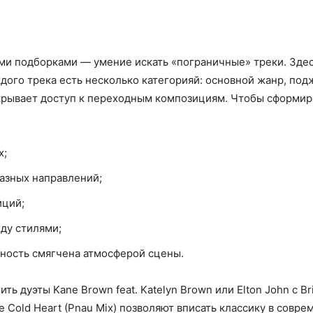
ми подборками — умение искать «пограничные» треки. Здес
дого трека есть несколько категорияй: основной жанр, по
крывает доступ к переходным композициям. Чтобы сформир
x;
азных направлений;
иций;
ду стилями;
ьность смягчена атмосферой сцены.
ь дуэты Kane Brown feat. Katelyn Brown или Elton John с B
 Cold Heart (Pnau Mix) позволяют вписать классику в совр