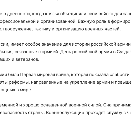
 в древности, когда князья объединяли свои войска для за
рофессиональной и организованной. Важную роль в формиро
л вооружение, тактику и организацию военных частей.
оссии, имеет особое значение для истории российской арми
бытия, связанные с армией. День российской армии в Сузда
ащих и ветеранов.
ии была Первая мировая война, которая показала слабости
яты реформы, направленные на укрепление армии и повышен
мощных в мире.
ременной и хорошо оснащенной военной силой. Она принима
езопасность страны. Военнослужащие проходят службу с че