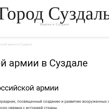
Город Суздал
Портал о Суздале
ской армии в Суздале
й армии в Суздале
оссийской армии
праздник, посвященный созданию и развитию вооруженных с
сно связана с историей страны.