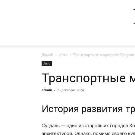
Домой
Авто
Транспортные маршруты Суздаля
Авто
Транспортные 
admin
-
25 декабря, 2024
История развития т
Суздаль — один из старейших городов З
архитектурой. Однако, помимо своего ку