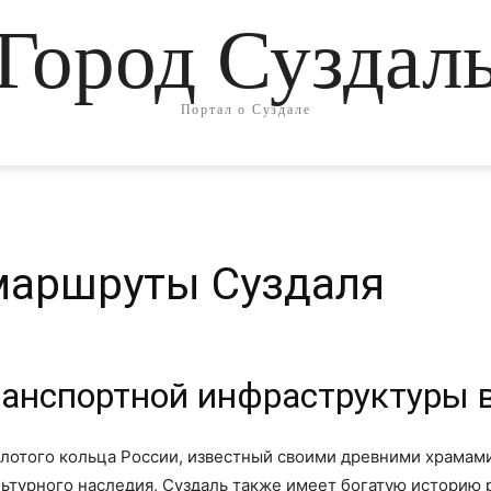
Город Суздал
Портал о Суздале
маршруты Суздаля
ранспортной инфраструктуры 
олотого кольца России, известный своими древними храмам
льтурного наследия, Суздаль также имеет богатую историю 