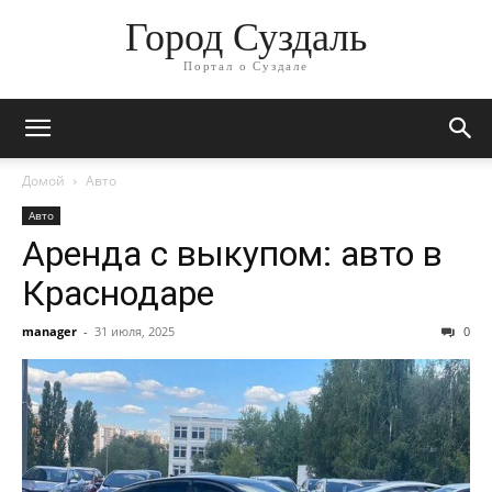
Город Суздаль
Портал о Суздале
Домой
Авто
Авто
Аренда с выкупом: авто в
Краснодаре
manager
-
31 июля, 2025
0